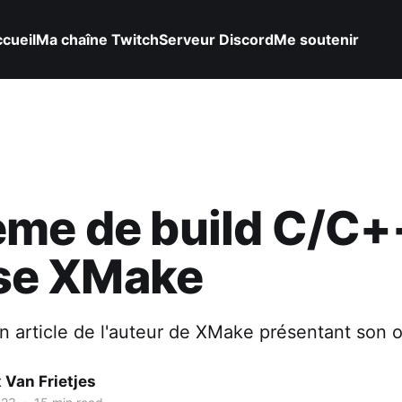
cueil
Ma chaîne Twitch
Serveur Discord
Me soutenir
me de build C/C+
lise XMake
n article de l'auteur de XMake présentant son o
x Van Frietjes