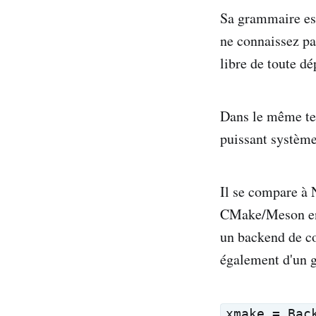
Sa grammaire est
ne connaissez pa
libre de toute d
Dans le même tem
puissant système
Il se compare à
CMake/Meson en 
un backend de c
également d'un g
xmake = Bac