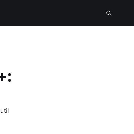
+:
util