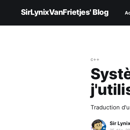
SirLynixVanFrietjes' Blog
Ac
c++
Systè
j'uti
Traduction d'u
Sir Lyni