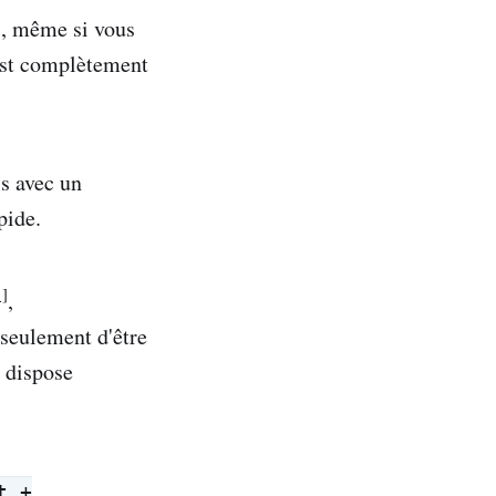
es, même si vous
 est complètement
s avec un
pide.
1]
,
seulement d'être
 dispose
t +