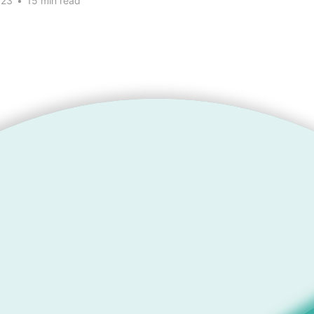
023
•
15 min read